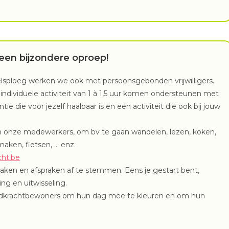
een bijzondere oproep!
lsploeg werken we ook met persoonsgebonden vrijwilligers.
ndividuele activiteit van 1 à 1,5 uur komen ondersteunen met
 die voor jezelf haalbaar is en een activiteit die ook bij jouw
van onze medewerkers, om bv te gaan wandelen, lezen, koken,
maken, fietsen, … enz.
cht.be
ken en afspraken af te stemmen. Eens je gestart bent,
ng en uitwisseling.
indkrachtbewoners om hun dag mee te kleuren en om hun