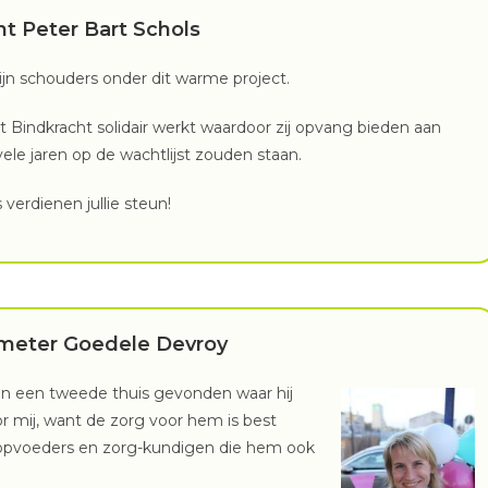
ht Peter
Bart Schols
jn schouders onder dit warme project.
at Bindkracht solidair werkt waardoor zij opvang bieden aan
le jaren op de wachtlijst zouden staan.
verdienen jullie steun!
 meter Goedele Devroy
nten een tweede thuis gevonden waar hij
or mij, want de zorg voor hem is best
 opvoeders en zorg-kundigen die hem ook