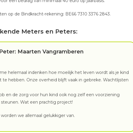
voor een bedrag van minimaal 40 euro op jaarbasis.
torten op de Bindkracht-rekening: BE66 7310 3376 2843.
ekende Meters en Peters:
Peter
: Maarten Vangramberen
 me helemaal indenken hoe moeilijk het leven wordt als je kind
t te hebben. Onze overheid blijft vaak in gebreke. Wachtlijsten
ob en de zorg voor hun kind ook nog zelf een voorziening
steunen. Wat een prachtig project!
 worden we allemaal gelukkiger van.