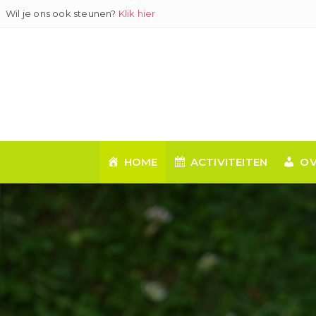
Ga
Wil je ons ook steunen?
Klik hier
naar
inhoud
HOME
ACTIVITEITEN
OV