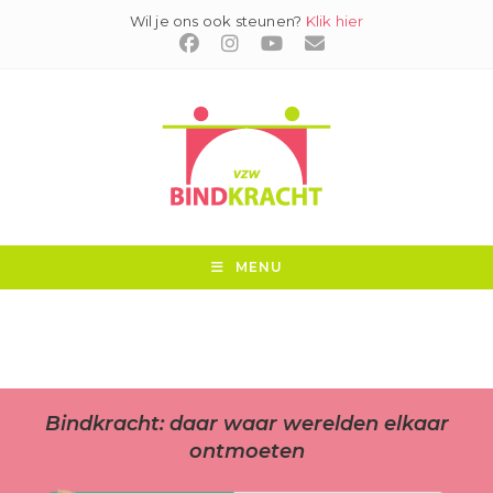
Ga
Wil je ons ook steunen?
Klik hier
naar
inhoud
MENU
Bindkracht: daar waar werelden elkaar
ontmoeten