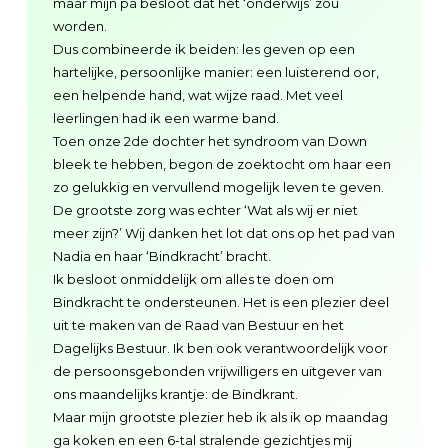
maar mijn pa besloot dat het ‘onderwijs’ zou
worden.
Dus combineerde ik beiden: les geven op een
hartelijke, persoonlijke manier: een luisterend oor,
een helpende hand, wat wijze raad. Met veel
leerlingen had ik een warme band.
Toen onze 2de dochter het syndroom van Down
bleek te hebben, begon de zoektocht om haar een
zo gelukkig en vervullend mogelijk leven te geven.
De grootste zorg was echter ‘Wat als wij er niet
meer zijn?’ Wij danken het lot dat ons op het pad van
Nadia en haar ‘Bindkracht’ bracht.
Ik besloot onmiddelijk om alles te doen om
Bindkracht te ondersteunen. Het is een plezier deel
uit te maken van de Raad van Bestuur en het
Dagelijks Bestuur. Ik ben ook verantwoordelijk voor
de persoonsgebonden vrijwilligers en uitgever van
ons maandelijks krantje: de Bindkrant.
Maar mijn grootste plezier heb ik als ik op maandag
ga koken en een 6-tal stralende gezichtjes mij