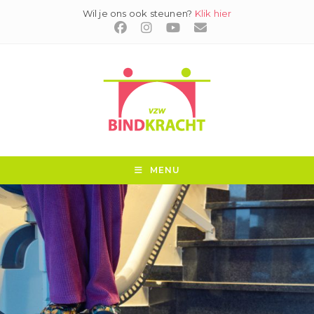
Ga
Wil je ons ook steunen?
Klik hier
naar
inhoud
MENU