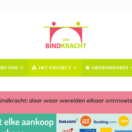
ER ONS
HET PROJECT
MEDEWERKERS
indkracht: daar waar werelden elkaar ontmoet