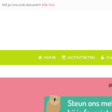
Ga
Wil je ons ook steunen?
Klik hier
naar
inhoud
HOME
ACTIVITEITEN
OV
B