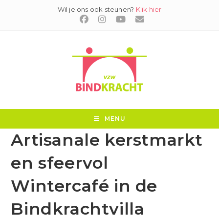
Ga
Wil je ons ook steunen?
Klik hier
naar
inhoud
MENU
Artisanale kerstmarkt
en sfeervol
Wintercafé in de
Bindkrachtvilla