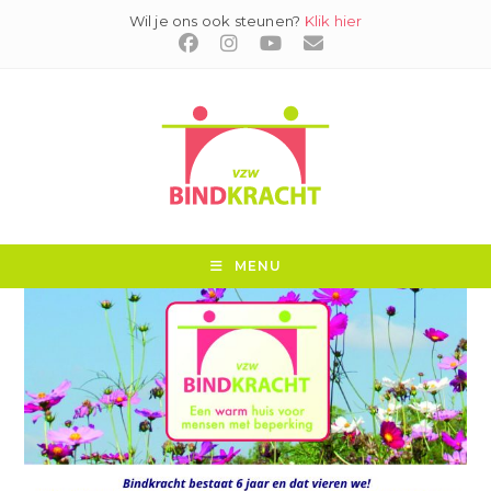
Ga
Wil je ons ook steunen?
Klik hier
naar
inhoud
MENU