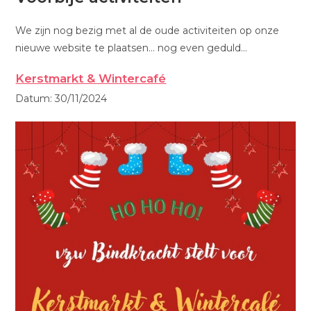
We zijn nog bezig met al de oude activiteiten op onze
nieuwe website te plaatsen… nog even geduld…
Kerstmarkt & Wintercafé
Datum:
30/11/2024