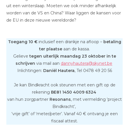
uit een winterslaap. Moeten we ook minder afhankelijk
worden van de VS en China? Waar liggen de kansen voor
de EU in deze nieuwe wereldorde?
Toegang 10 €
inclusief een drankje na afloop –
betaling
ter plaatse
aan de kassa.
Gelieve
tegen uiterlijk maandag 23 oktober in te
schrijven
via mail aan
dannyhautera@skynet.be
Inlichtingen:
Daniël Hautera
, Tel 0478 49 20 56
Je kan Bindkracht ook steunen met een gift op de
rekening
BE81 1450 4009 6324
van hun zorgpartner
Resonans
, met vermelding ‘project
Bindkracht’,
‘vrije gift’ of ‘meter/peter’. Vanaf 40 € ontvang je een
fiscaal attest.